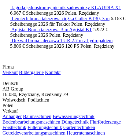
Jagoda jednostronny pielnik sadowniczy KLAUDIA X1
6.967 €
Scheibenegge
2026
Polen, Rzędziany
Lemtech brona talerzowa ciężka Colter BT30, 3 m
6.163 €
Scheibenegge
2026
für Traktor
Polen, Rzędziany
Agristal Brona talerzowa 3 m Agristal BT
5.922 €
Scheibenegge
2026
Polen, Rzędziany
Dexwal brona talerzowa TUR 2,7 m z hydropakiem
5.806 €
Scheibenegge
2026
120 PS
Polen, Rzędziany
Firma
Verkauf
Bildergalerie
Kontakt
Deutsch
AB Group
16-080, Rzędziany, Rzędziany 79
Woiwodsch. Podlachien
Polen
Verkauf
Anhänger
Baumaschinen
Bewässerungstechnik
Bodenbearbeitungsmaschinen
Düngetechnik
Flurförderzeuge
Forsttechnik
Fütterungstechnik
Gartentechniken
Getreideverarbeitungsmaschinen
Heuerntemaschinen