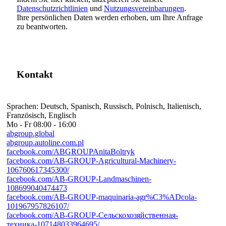
Datenschutzrichtlinien
und
Nutzungsvereinbarungen
.
Ihre persönlichen Daten werden erhoben, um Ihre Anfrage
zu beantworten.
Kontakt
Sprachen:
Deutsch, Spanisch, Russisch, Polnisch, Italienisch,
Französisch, Englisch
Mo - Fr
08:00 - 16:00
abgroup.global
abgroup.autoline.com.pl
facebook.com/ABGROUPAnitaBoltryk
facebook.com/AB-GROUP-Agricultural-Machinery-
106760617345300/
facebook.com/AB-GROUP-Landmaschinen-
108699040474473
facebook.com/AB-GROUP-maquinaria-agr%C3%ADcola-
101967957826107/
facebook.com/AB-GROUP-Сельскохозяйственная-
техника-107148033964695/