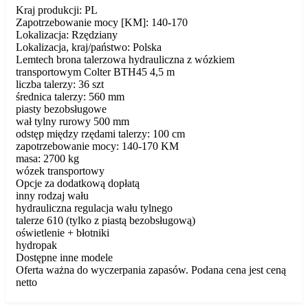
Kraj produkcji: PL
Zapotrzebowanie mocy [KM]: 140-170
Lokalizacja: Rzędziany
Lokalizacja, kraj/państwo: Polska
Lemtech brona talerzowa hydrauliczna z wózkiem
transportowym Colter BTH45 4,5 m
liczba talerzy: 36 szt
średnica talerzy: 560 mm
piasty bezobsługowe
wał tylny rurowy 500 mm
odstęp między rzędami talerzy: 100 cm
zapotrzebowanie mocy: 140-170 KM
masa: 2700 kg
wózek transportowy
Opcje za dodatkową dopłatą
inny rodzaj wału
hydrauliczna regulacja wału tylnego
talerze 610 (tylko z piastą bezobsługową)
oświetlenie + błotniki
hydropak
Dostępne inne modele
Oferta ważna do wyczerpania zapasów. Podana cena jest ceną
netto