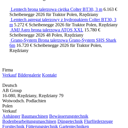
Lemtech brona talerzowa ciężka Colter BT30, 3 m
6.163 €
Scheibenegge
2026
für Traktor
Polen, Rzędziany
Lemtech agregat talerzowy z hydropakiem Colter BT30, 3
m
5.272 €
Scheibenegge
2026
für Traktor
Polen, Rzędziany
AMJ Agro brona talerzowa ATOS XXL
15.780 €
Scheibenegge
2026
48
Polen, Rzędziany
Grano-System Brona talerzowa Grano-System SHS Shark
6m
16.720 €
Scheibenegge
2026
für Traktor
Polen,
Rzędziany
Firma
Verkauf
Bildergalerie
Kontakt
Deutsch
AB Group
16-080, Rzędziany, Rzędziany 79
Woiwodsch. Podlachien
Polen
Verkauf
Anhänger
Baumaschinen
Bewässerungstechnik
Bodenbearbeitungsmaschinen
Düngetechnik
Flurförderzeuge
Forsttechnik
Fütterungstechnik
Gartentechniken