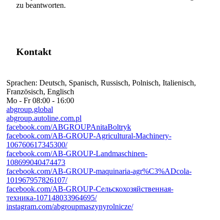
zu beantworten.
Kontakt
Sprachen:
Deutsch, Spanisch, Russisch, Polnisch, Italienisch,
Französisch, Englisch
Mo - Fr
08:00 - 16:00
abgroup.global
abgroup.autoline.com.pl
facebook.com/ABGROUPAnitaBoltryk
facebook.com/AB-GROUP-Agricultural-Machinery-
106760617345300/
facebook.com/AB-GROUP-Landmaschinen-
108699040474473
facebook.com/AB-GROUP-maquinaria-agr%C3%ADcola-
101967957826107/
facebook.com/AB-GROUP-Сельскохозяйственная-
техника-107148033964695/
instagram.com/abgroupmaszynyrolnicze/