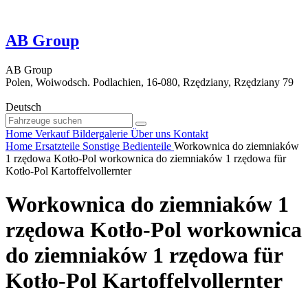
AB Group
AB Group
Polen, Woiwodsch. Podlachien, 16-080, Rzędziany, Rzędziany 79
Deutsch
Home
Verkauf
Bildergalerie
Über uns
Kontakt
Home
Ersatzteile
Sonstige Bedienteile
Workownica do ziemniaków
1 rzędowa Kotło-Pol workownica do ziemniaków 1 rzędowa für
Kotło-Pol Kartoffelvollernter
Workownica do ziemniaków 1
rzędowa Kotło-Pol workownica
do ziemniaków 1 rzędowa für
Kotło-Pol Kartoffelvollernter