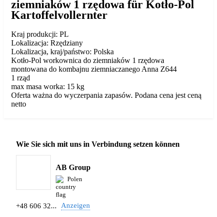
ziemniaków 1 rzędowa für Kotło-Pol
Kartoffelvollernter
Kraj produkcji: PL
Lokalizacja: Rzędziany
Lokalizacja, kraj/państwo: Polska
Kotło-Pol workownica do ziemniaków 1 rzędowa
montowana do kombajnu ziemniaczanego Anna Z644
1 rząd
max masa worka: 15 kg
Oferta ważna do wyczerpania zapasów. Podana cena jest ceną
netto
Wie Sie sich mit uns in Verbindung setzen können
AB Group
Polen
Anzeigen
+48 606 32...