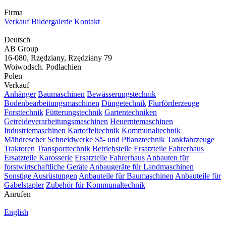
Firma
Verkauf
Bildergalerie
Kontakt
Deutsch
AB Group
16-080, Rzędziany, Rzędziany 79
Woiwodsch. Podlachien
Polen
Verkauf
Anhänger
Baumaschinen
Bewässerungstechnik
Bodenbearbeitungsmaschinen
Düngetechnik
Flurförderzeuge
Forsttechnik
Fütterungstechnik
Gartentechniken
Getreideverarbeitungsmaschinen
Heuerntemaschinen
Industriemaschinen
Kartoffeltechnik
Kommunaltechnik
Mähdrescher
Schneidwerke
Sä- und Pflanztechnik
Tankfahrzeuge
Traktoren
Transporttechnik
Betriebsteile
Ersatzteile Fahrerhaus
Ersatzteile Karosserie
Ersatzteile Fahrerhaus
Anbauten für
forstwirtschaftliche Geräte
Anbaugeräte für Landmaschinen
Sonstige Ausrüstungen
Anbauteile für Baumaschinen
Anbauteile für
Gabelstapler
Zubehör für Kommunaltechnik
Anrufen
English