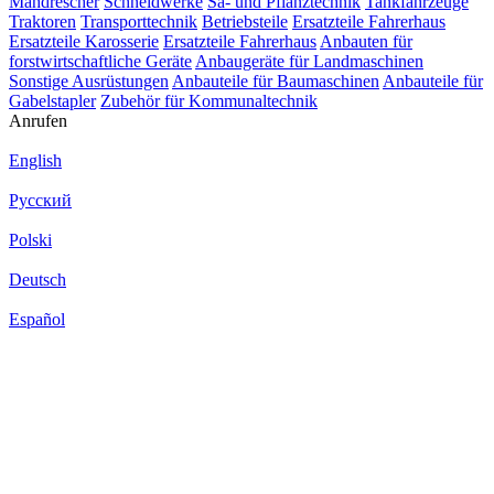
Mähdrescher
Schneidwerke
Sä- und Pflanztechnik
Tankfahrzeuge
Traktoren
Transporttechnik
Betriebsteile
Ersatzteile Fahrerhaus
Ersatzteile Karosserie
Ersatzteile Fahrerhaus
Anbauten für
forstwirtschaftliche Geräte
Anbaugeräte für Landmaschinen
Sonstige Ausrüstungen
Anbauteile für Baumaschinen
Anbauteile für
Gabelstapler
Zubehör für Kommunaltechnik
Anrufen
English
Русский
Polski
Deutsch
Español