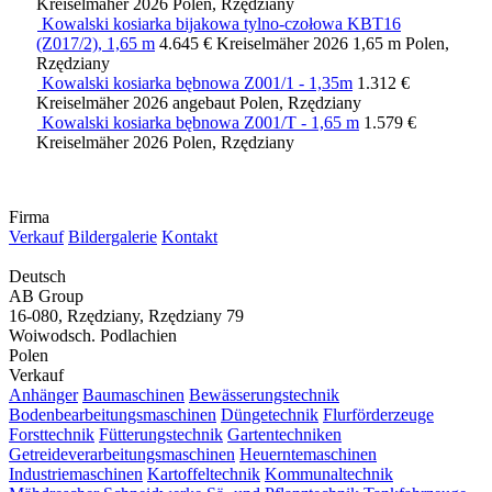
Kreiselmäher
2026
Polen, Rzędziany
Kowalski kosiarka bijakowa tylno-czołowa KBT16
(Z017/2), 1,65 m
4.645 €
Kreiselmäher
2026
1,65 m
Polen,
Rzędziany
Kowalski kosiarka bębnowa Z001/1 - 1,35m
1.312 €
Kreiselmäher
2026
angebaut
Polen, Rzędziany
Kowalski kosiarka bębnowa Z001/T - 1,65 m
1.579 €
Kreiselmäher
2026
Polen, Rzędziany
Firma
Verkauf
Bildergalerie
Kontakt
Deutsch
AB Group
16-080, Rzędziany, Rzędziany 79
Woiwodsch. Podlachien
Polen
Verkauf
Anhänger
Baumaschinen
Bewässerungstechnik
Bodenbearbeitungsmaschinen
Düngetechnik
Flurförderzeuge
Forsttechnik
Fütterungstechnik
Gartentechniken
Getreideverarbeitungsmaschinen
Heuerntemaschinen
Industriemaschinen
Kartoffeltechnik
Kommunaltechnik