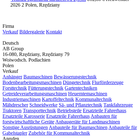
2026
2
Polen, Rzędziany
Firma
Verkauf
Bildergalerie
Kontakt
Deutsch
AB Group
16-080, Rzędziany, Rzędziany 79
Woiwodsch. Podlachien
Polen
Verkauf
Anhänger
Baumaschinen
Bewässerungstechnik
Bodenbearbeitungsmaschinen
Düngetechnik
Flurförderzeuge
Forsttechnik
Fütterungstechnik
Gartentechniken
Getreideverarbeitungsmaschinen
Heuerntemaschinen
Industriemaschinen
Kartoffeltechnik
Kommunaltechnik
Mähdrescher
Schneidwerke
Sä- und Pflanztechnik
Tankfahrzeuge
Traktoren
Transporttechnik
Betriebsteile
Ersatzteile Fahrerhaus
Ersatzteile Karosserie
Ersatzteile Fahrerhaus
Anbauten für
forstwirtschaftliche Geräte
Anbaugeräte für Landmaschinen
Sonstige Ausrüstungen
Anbauteile für Baumaschinen
Anbauteile für
Gabelstapler
Zubehör für Kommunaltechnik
Anrufen