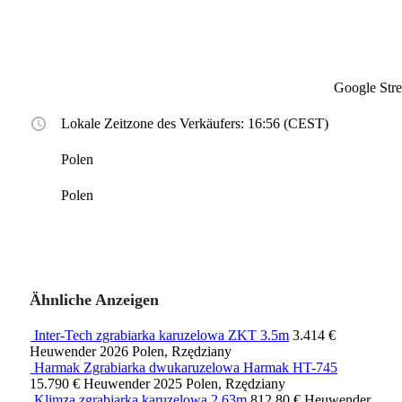
Google Str
Lokale Zeitzone des Verkäufers: 16:56 (CEST)
Polen
Polen
Ähnliche Anzeigen
Inter-Tech zgrabiarka karuzelowa ZKT 3.5m
3.414 €
Heuwender
2026
Polen, Rzędziany
Harmak Zgrabiarka dwukaruzelowa Harmak HT-745
15.790 €
Heuwender
2025
Polen, Rzędziany
Klimza zgrabiarka karuzelowa 2,63m
812,80 €
Heuwender