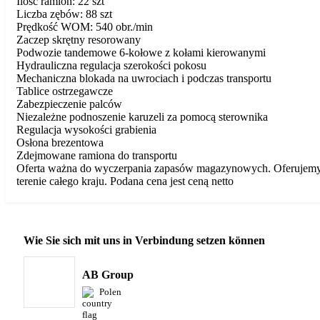
Ilość ramion: 22 szt
Liczba zębów: 88 szt
Prędkość WOM: 540 obr./min
Zaczep skrętny resorowany
Podwozie tandemowe 6-kołowe z kołami kierowanymi
Hydrauliczna regulacja szerokości pokosu
Mechaniczna blokada na uwrociach i podczas transportu
Tablice ostrzegawcze
Zabezpieczenie palców
Niezależne podnoszenie karuzeli za pomocą sterownika
Regulacja wysokości grabienia
Osłona brezentowa
Zdejmowane ramiona do transportu
Oferta ważna do wyczerpania zapasów magazynowych. Oferujemy 
terenie całego kraju. Podana cena jest ceną netto
Wie Sie sich mit uns in Verbindung setzen können
AB Group
Polen