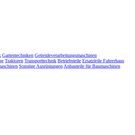
k
Gartentechniken
Getreideverarbeitungsmaschinen
ge
Traktoren
Transporttechnik
Betriebsteile
Ersatzteile Fahrerhaus
maschinen
Sonstige Ausrüstungen
Anbauteile für Baumaschinen