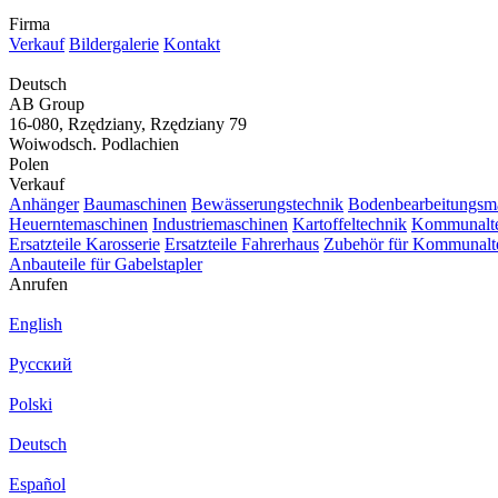
Firma
Verkauf
Bildergalerie
Kontakt
Deutsch
AB Group
16-080, Rzędziany, Rzędziany 79
Woiwodsch. Podlachien
Polen
Verkauf
Anhänger
Baumaschinen
Bewässerungstechnik
Bodenbearbeitungsm
Heuerntemaschinen
Industriemaschinen
Kartoffeltechnik
Kommunalte
Ersatzteile Karosserie
Ersatzteile Fahrerhaus
Zubehör für Kommunalt
Anbauteile für Gabelstapler
Anrufen
English
Русский
Polski
Deutsch
Español