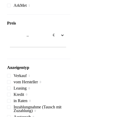
Silozangen
Anbauschneefräsen
ArkMet
Hubmaste
Preis
–
Anzeigentyp
Verkauf
vom Hersteller
Leasing
Kredit
in Raten
Inzahlungnahme (Tausch mit
Zuzahlung)
Austausch