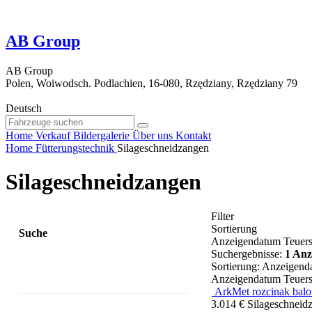
AB Group
AB Group
Polen, Woiwodsch. Podlachien, 16-080, Rzędziany, Rzędziany 79
Deutsch
Home
Verkauf
Bildergalerie
Über uns
Kontakt
Home
Fütterungstechnik
Silageschneidzangen
Silageschneidzangen
Filter
Sortierung
Suche
Anzeigendatum
Teuers
Suchergebnisse:
1 Anz
Sortierung
:
Anzeigend
Anzeigendatum
Teuers
ArkMet rozcinak bal
3.014 €
Silageschneid