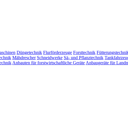
aschinen
Düngetechnik
Flurförderzeuge
Forsttechnik
Fütterungstechni
chnik
Mähdrescher
Schneidwerke
Sä- und Pflanztechnik
Tankfahrzeu
echnik
Anbauten für forstwirtschaftliche Geräte
Anbaugeräte für Land