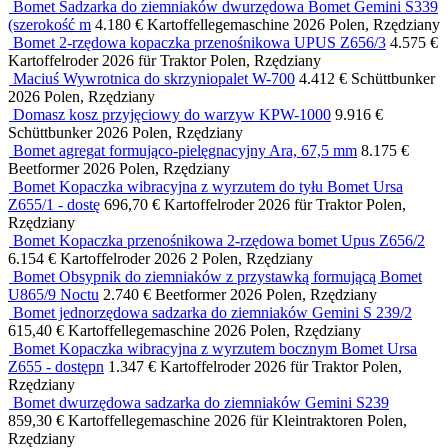
Bomet Sadzarka do ziemniaków dwurzędowa Bomet Gemini S339
(szerokość m
4.180 €
Kartoffellegemaschine
2026
Polen, Rzędziany
Bomet 2-rzędowa kopaczka przenośnikowa UPUS Z656/3
4.575 €
Kartoffelroder
2026
für Traktor
Polen, Rzędziany
Maciuś Wywrotnica do skrzyniopalet W-700
4.412 €
Schüttbunker
2026
Polen, Rzędziany
Domasz kosz przyjęciowy do warzyw KPW-1000
9.916 €
Schüttbunker
2026
Polen, Rzędziany
Bomet agregat formująco-pielęgnacyjny Ara, 67,5 mm
8.175 €
Beetformer
2026
Polen, Rzędziany
Bomet Kopaczka wibracyjna z wyrzutem do tyłu Bomet Ursa
Z655/1 - dostę
696,70 €
Kartoffelroder
2026
für Traktor
Polen,
Rzędziany
Bomet Kopaczka przenośnikowa 2-rzędowa bomet Upus Z656/2
6.154 €
Kartoffelroder
2026
2
Polen, Rzędziany
Bomet Obsypnik do ziemniaków z przystawką formującą Bomet
U865/9 Noctu
2.740 €
Beetformer
2026
Polen, Rzędziany
Bomet jednorzędowa sadzarka do ziemniaków Gemini S 239/2
615,40 €
Kartoffellegemaschine
2026
Polen, Rzędziany
Bomet Kopaczka wibracyjna z wyrzutem bocznym Bomet Ursa
Z655 - dostępn
1.347 €
Kartoffelroder
2026
für Traktor
Polen,
Rzędziany
Bomet dwurzędowa sadzarka do ziemniaków Gemini S239
859,30 €
Kartoffellegemaschine
2026
für Kleintraktoren
Polen,
Rzędziany