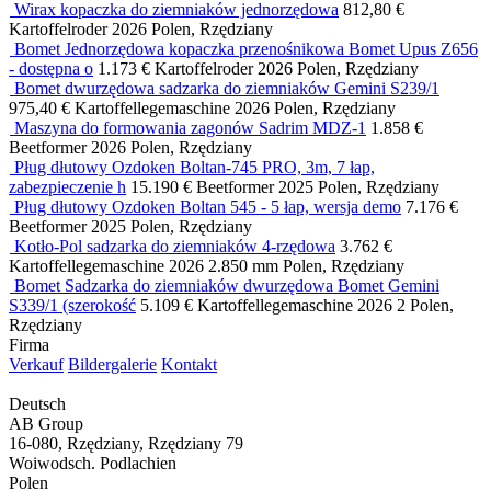
Wirax kopaczka do ziemniaków jednorzędowa
812,80 €
Kartoffelroder
2026
Polen, Rzędziany
Bomet Jednorzędowa kopaczka przenośnikowa Bomet Upus Z656
- dostępna o
1.173 €
Kartoffelroder
2026
Polen, Rzędziany
Bomet dwurzędowa sadzarka do ziemniaków Gemini S239/1
975,40 €
Kartoffellegemaschine
2026
Polen, Rzędziany
Maszyna do formowania zagonów Sadrim MDZ-1
1.858 €
Beetformer
2026
Polen, Rzędziany
Pług dłutowy Ozdoken Boltan-745 PRO, 3m, 7 łap,
zabezpieczenie h
15.190 €
Beetformer
2025
Polen, Rzędziany
Pług dłutowy Ozdoken Boltan 545 - 5 łap, wersja demo
7.176 €
Beetformer
2025
Polen, Rzędziany
Kotło-Pol sadzarka do ziemniaków 4-rzędowa
3.762 €
Kartoffellegemaschine
2026
2.850 mm
Polen, Rzędziany
Bomet Sadzarka do ziemniaków dwurzędowa Bomet Gemini
S339/1 (szerokość
5.109 €
Kartoffellegemaschine
2026
2
Polen,
Rzędziany
Firma
Verkauf
Bildergalerie
Kontakt
Deutsch
AB Group
16-080, Rzędziany, Rzędziany 79
Woiwodsch. Podlachien
Polen