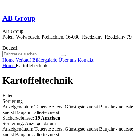
AB Group
AB Group
Polen, Woiwodsch. Podlachien, 16-080, Rzędziany, Rzędziany 79
Deutsch
Home
Verkauf
Bildergalerie
Über uns
Kontakt
Home
Kartoffeltechnik
Kartoffeltechnik
Filter
Sortierung
Anzeigendatum
Teuerste zuerst
Günstigste zuerst
Baujahr - neueste
zuerst
Baujahr - älteste zuerst
Suchergebnisse:
19 Anzeigen
Sortierung
:
Anzeigendatum
Anzeigendatum
Teuerste zuerst
Günstigste zuerst
Baujahr - neueste
zuerst
Baujahr - älteste zuerst