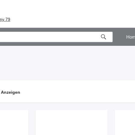
any 79
Ho
 Anzeigen