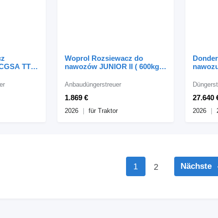
cz
Woprol Rozsiewacz do
Donder
 CGSA TT
nawozów JUNIOR II ( 600kg,
nawozu
wersji
800kg, 1000kg, 1200kg
Wagon 
er
Anbaudüngerstreuer
Düngerst
1.869 €
27.640 
2026
für Traktor
2026
Nächste
1
2