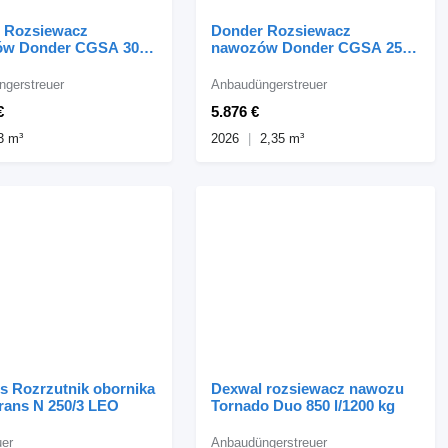
 Rozsiewacz
Donder Rozsiewacz
w Donder CGSA 3000
nawozów Donder CGSA 2500
Pro
gerstreuer
Anbaudüngerstreuer
€
5.876 €
3 m³
2026
2,35 m³
s Rozrzutnik obornika
Dexwal rozsiewacz nawozu
trans N 250/3 LEO
Tornado Duo 850 l/1200 kg
uer
Anbaudüngerstreuer