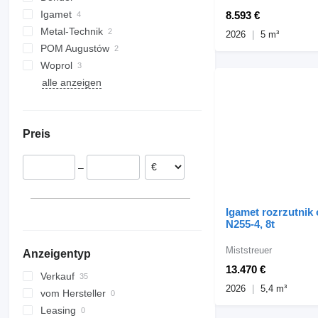
Igamet
CGSA
8.593 €
Metal-Technik
2026
5 m³
POM Augustów
Woprol
alle anzeigen
Junior
Preis
–
Igamet rozrzutnik
N255-4, 8t
Miststreuer
Anzeigentyp
13.470 €
Verkauf
2026
5,4 m³
vom Hersteller
Leasing