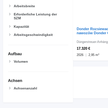
Arbeitsbreite
Erforderliche Leistung der
SZM
Kapazität
Donder Rozsiewa
nawozów Donder
Arbeitsgeschwindigkeit
3000 PRO-PLUS w 
ciągane
Düngerstreuer-Anhäng
17.320 €
Aufbau
2026
2,95 m³
Volumen
Achsen
Achsenanzahl