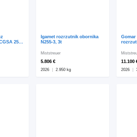
cz
Igamet rozrzutnik obornika
Gomar 
CGSA 2500
N255-3, 3t
rozrzut
GR35, 3
Miststreuer
Miststre
5.806 €
11.100 
2026
2.950 kg
2026