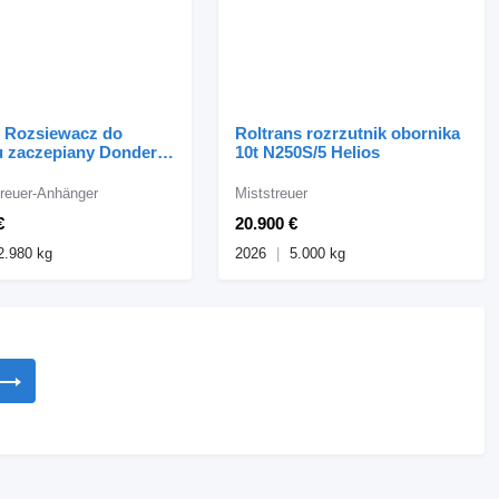
 Rozsiewacz do
Roltrans rozrzutnik obornika
 zaczepiany Donder
10t N250S/5 Helios
10000
reuer-Anhänger
Miststreuer
€
20.900 €
2.980 kg
2026
5.000 kg