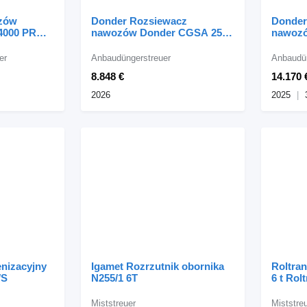
zów
Donder Rozsiewacz
Donder
4000 PRO-
nawozów Donder CGSA 2500
nawozó
gane
Pro
Pro
er
Anbaudüngerstreuer
Anbaudün
8.848 €
14.170 
2026
2025
nizacyjny
Igamet Rozrzutnik obornika
Roltran
/S
N255/1 6T
6 t Rol
Miststreuer
Miststre