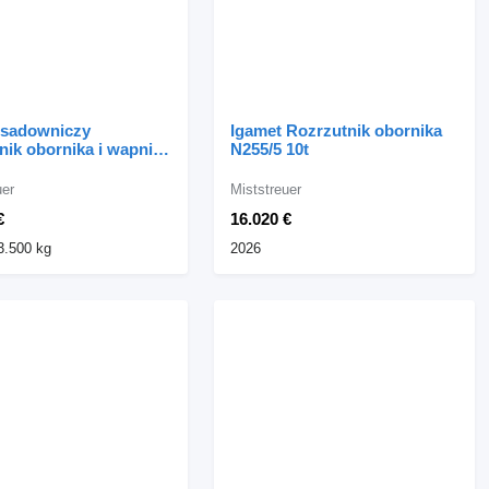
sadowniczy
Igamet Rozrzutnik obornika
nik obornika i wapnia
N255/5 10t
,5 t
uer
Miststreuer
€
16.020 €
3.500 kg
2026