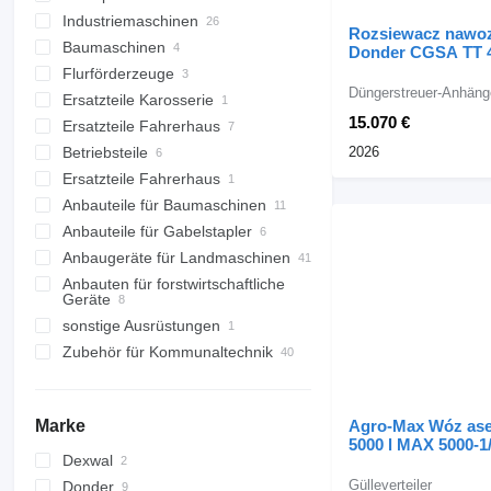
Planierschilder
Industriemaschinen
Überladewagen
Steinsammler
Rozsiewacz nawo
Baumaschinen
Lebensmitteltechnik
Donder CGSA TT 
Steinbrecher
PLUS w wersji cią
Flurförderzeuge
Stromgeneratoren
Lader
landwirtschaftliche
Kompostumsetzer
Verarbeitungsgeräte
Düngerstreuer-Anhäng
Ersatzteile Karosserie
Verpackungsmaschinen
Betonmaschinen
Gabelstapler
Zapfwellengeneratoren
Teleskopradlader
Gemüsewaschmaschinen
15.070 €
Ersatzteile Fahrerhaus
Förderbänder
Arbeitsbühnen
Lagerausstattungen
Schnellwechsler
Benzingeneratoren
Wiege-und
Multifunktionslader
Betonmischer
Geländestapler
Verpackungsmaschinen
2026
Betriebsteile
Navigationssysteme
Rollenbahnen
Scherenbühnen
Gas-Gabelstapler
Sackkarren
Sortiermaschinen
Ersatzteile Fahrerhaus
Fahrerhäuser
Säaggregaten
Absackwaagen
Anbauteile für Baumaschinen
Scheiben
Navigationssysteme
Kistenkipper
Anbauteile für Gabelstapler
Saatgutbehälter
Tieflöffel
Anbaugeräte für Landmaschinen
sonstige Bedienteile
Bohrwerkzeuge
Hubgabeln
Frontladerschaufeln
Anbauten für forstwirtschaftliche
Anbaubagger
Arbeitsplattformen
Frontlader
Planierlöffel
Erdbohrer
Geräte
Ballenklammern
Ballenzangen
Brecherlöffel
sonstige Ausrüstungen
Holzgreifer
Gegengewichte Traktoren
Sieblöffel
Zubehör für Kommunaltechnik
Forstseilwinden
Silageschaufeln
Fällgreifer
Schneeschilder
Rundballengabeln
Kehrbürsten
Traktor-Boxen
Agro-Max Wóz ase
Marke
Sandstreuer
Silozangen
5000 l MAX 5000-1
Anbauschneefräsen
Dexwal
Hubmaste
Gülleverteiler
Donder