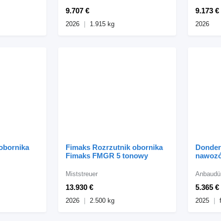
9.707 €
9.173 €
2026
1.915 kg
2026
 obornika
Fimaks Rozrzutnik obornika
Donder
Fimaks FMGR 5 tonowy
nawozó
Pro
Miststreuer
Anbaudün
13.930 €
5.365 €
2026
2.500 kg
2025