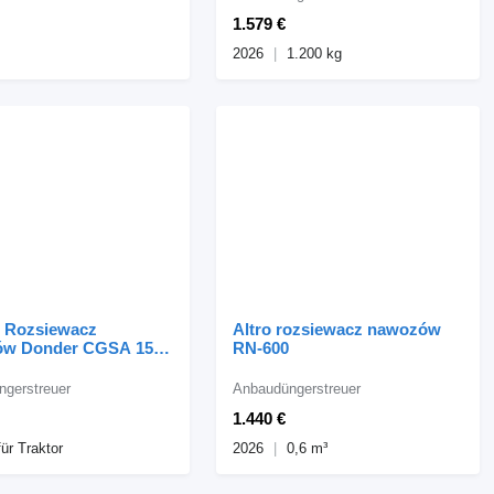
1.579 €
2026
1.200 kg
 Rozsiewacz
Altro rozsiewacz nawozów
w Donder CGSA 1500
RN-600
gerstreuer
Anbaudüngerstreuer
1.440 €
für Traktor
2026
0,6 m³