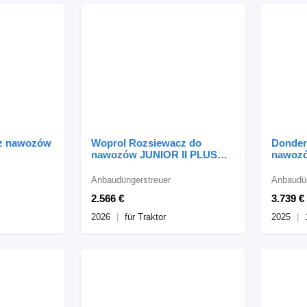
cz nawozów
Woprol Rozsiewacz do
Donder
nawozów JUNIOR II PLUS
nawozó
(800kg, 1200kg, 1600kg)
EcoMas
Anbaudüngerstreuer
Anbaudün
2.566 €
3.739 €
2026
für Traktor
2025