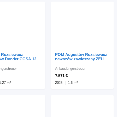
 Rozsiewacz
POM Augustów Rozsiewacz
w Donder CGSA 1200
nawozów zawieszany ZEUS
ter
1600L
gerstreuer
Anbaudüngerstreuer
7.571 €
1,27 m³
2026
1,6 m³