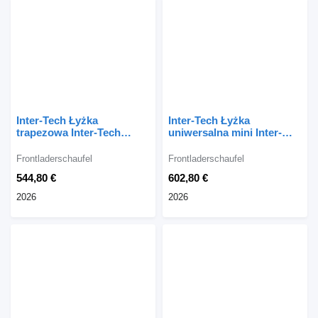
Inter-Tech Łyżka
Inter-Tech Łyżka
trapezowa Inter-Tech
uniwersalna mini Inter-
SL02, 1,8m
tech SL34, 1,4 m
Frontladerschaufel
Frontladerschaufel
544,80 €
602,80 €
2026
2026