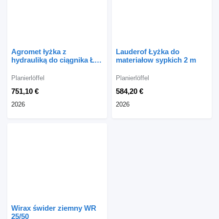
Agromet łyżka z
Lauderof Łyżka do
hydrauliką do ciągnika ŁH-
materiałow sypkich 2 m
1000
Planierlöffel
Planierlöffel
751,10 €
584,20 €
2026
2026
Wirax świder ziemny WR
25/50