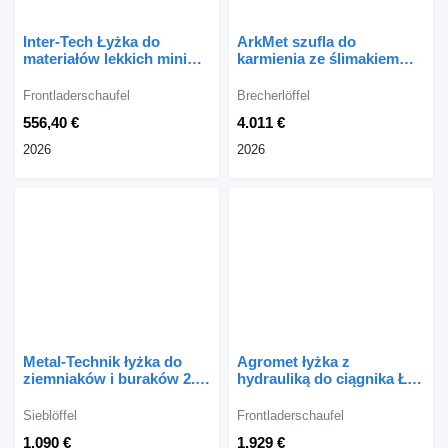
Inter-Tech Łyżka do
ArkMet szufla do
materiałów lekkich mini
karmienia ze ślimakiem
AV, SL2, 1,2 m
wysyp jednostronny
Frontladerschaufel
Brecherlöffel
556,40 €
4.011 €
2026
2026
Metal-Technik łyżka do
Agromet łyżka z
ziemniaków i buraków 2.0
hydrauliką do ciągnika ŁH-
m
2500
Sieblöffel
Frontladerschaufel
1.090 €
1.929 €