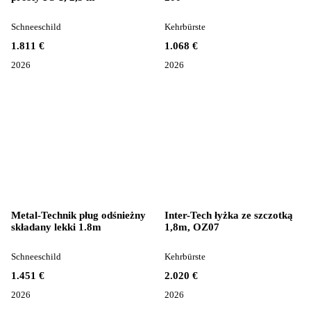
Schneeschild
Kehrbürste
1.811 €
1.068 €
2026
2026
Metal-Technik pług odśnieżny
Inter-Tech łyżka ze szczotką
składany lekki 1.8m
1,8m, OZ07
Schneeschild
Kehrbürste
1.451 €
2.020 €
2026
2026