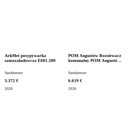
ArkMet posypywarka
POM Augustów Rozsiewacz
samozaładowcza E601.200
komunalny POM Augustów
N065
Sandstreuer
Sandstreuer
3.372 €
6.619 €
2026
2026