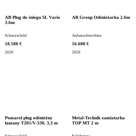
AB Pług do śniegu SL Vario
AB Group Odśnieżarka 2.6m
3.6m
Schneeschild
Anbauschneefräse
18.580 €
16.600 €
2026
2026
Pomarol pług odśnieżny
Metal-Technik zamiatarka
łamany T201/V-330, 3,3 m
TOP MT 2 m
Schneeschild
Kehrbürste