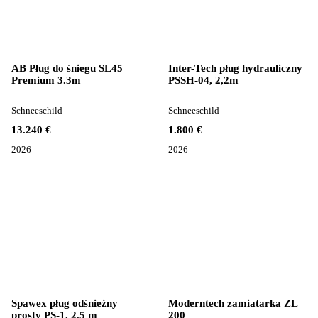
AB Pług do śniegu SL45
Inter-Tech pług hydrauliczny
Premium 3.3m
PSSH-04, 2,2m
Schneeschild
Schneeschild
13.240 €
1.800 €
2026
2026
Spawex pług odśnieżny
Moderntech zamiatarka ZL
prosty PS-1, 2,5 m
200