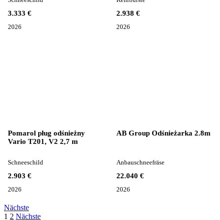
3.333 €
2.938 €
2026
2026
Pomarol pług odśnieżny
AB Group Odśnieżarka 2.8m
Vario T201, V2 2,7 m
Schneeschild
Anbauschneefräse
2.903 €
22.040 €
2026
2026
Nächste
1
2
Nächste