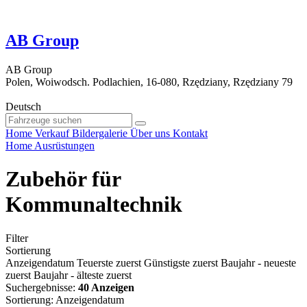
AB Group
AB Group
Polen, Woiwodsch. Podlachien, 16-080, Rzędziany, Rzędziany 79
Deutsch
Home
Verkauf
Bildergalerie
Über uns
Kontakt
Home
Ausrüstungen
Zubehör für
Kommunaltechnik
Filter
Sortierung
Anzeigendatum
Teuerste zuerst
Günstigste zuerst
Baujahr - neueste
zuerst
Baujahr - älteste zuerst
Suchergebnisse:
40 Anzeigen
Sortierung
:
Anzeigendatum