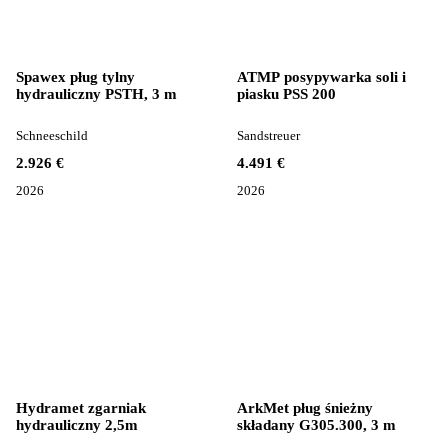
Spawex pług tylny
ATMP posypywarka soli i
hydrauliczny PSTH, 3 m
piasku PSS 200
Schneeschild
Sandstreuer
2.926 €
4.491 €
2026
2026
Hydramet zgarniak
ArkMet pług śnieżny
hydrauliczny 2,5m
składany G305.300, 3 m