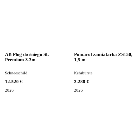
AB Pług do śniegu SL
Pomarol zamiatarka ZS150,
Premium 3.3m
1,5 m
Schneeschild
Kehrbürste
12.520 €
2.288 €
2026
2026